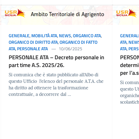
GENERALE
,
MOBILITÀ ATA
,
NEWS
,
ORGANICO ATA
,
GENERAL
ORGANICO DI DIRITTO ATA
,
ORGANICO DI FATTO
ATA
,
NEW
ATA
,
PERSONALE ATA
10/06/2025
ATA
,
PERS
PERSONALE ATA – Decreto personale in
PERSON
part time A.S. 2025/26.
determin
per l’a.
Si comunica che è stato pubblicato all’Albo di
questo Ufficio l’elenco del personale A.T.A. che
Si comuni
ha diritto ad ottenere la trasformazione
questo Uff
contrattuale, a decorrere dal …
organiche
scolastic