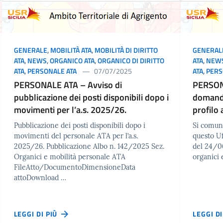
GENERALE
,
MOBILITÀ ATA
,
MOBILITÀ DI DIRITTO
GENERAL
ATA
,
NEWS
,
ORGANICO ATA
,
ORGANICO DI DIRITTO
ATA
,
NEW
ATA
,
PERSONALE ATA
07/07/2025
ATA
,
PERS
PERSONALE ATA – Avviso di
PERSONA
pubblicazione dei posti disponibili dopo i
domanda
movimenti per l’a.s. 2025/26.
profilo 
Pubblicazione dei posti disponibili dopo i
Si comuni
movimenti del personale ATA per l’a.s.
questo Uf
2025/26. Pubblicazione Albo n. 142/2025 Sez.
del 24/06
Organici e mobilità personale ATA
organici 
FileAtto/DocumentoDimensioneData
attoDownload …
LEGGI DI PIÙ
LEGGI D