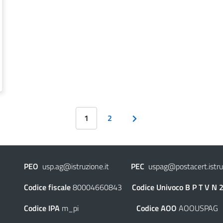
1
2
PEO
usp.ag@istruzione.it
PEC
uspag@postacert.istruz
Codice fiscale
80004660843
Codice Univoco
B P T V N 
Codice IPA
m_pi
Codice AOO
AOOUSPAG