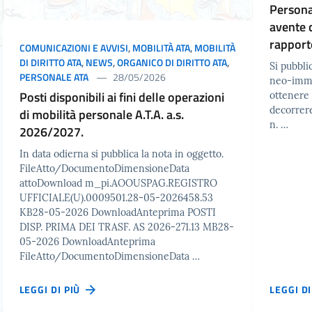
Persona
avente d
rapport
COMUNICAZIONI E AVVISI
,
MOBILITÀ ATA
,
MOBILITÀ
DI DIRITTO ATA
,
NEWS
,
ORGANICO DI DIRITTO ATA
,
Si pubblic
PERSONALE ATA
28/05/2026
neo-immes
Posti disponibili ai fini delle operazioni
ottenere 
decorrer
di mobilità personale A.T.A. a.s.
n. …
2026/2027.
In data odierna si pubblica la nota in oggetto.
FileAtto/DocumentoDimensioneData
attoDownload m_pi.AOOUSPAG.REGISTRO
UFFICIALE(U).0009501.28-05-2026458.53
KB28-05-2026 DownloadAnteprima POSTI
DISP. PRIMA DEI TRASF. AS 2026-271.13 MB28-
05-2026 DownloadAnteprima
FileAtto/DocumentoDimensioneData …
LEGGI DI PIÙ
LEGGI D