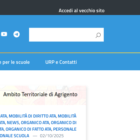
Accedi al vecchio sito
e per le scuole
URP e Contatti
 ATA
,
MOBILITÀ DI DIRITTO ATA
,
MOBILITÀ
ATA
,
NEWS
,
ORGANICO ATA
,
ORGANICO DI
TA
,
ORGANICO DI FATTO ATA
,
PERSONALE
ONALE SCUOLA
02/10/2025