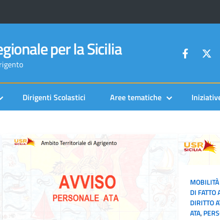
gionale per la Sicilia
grigento
Dirigenti Scolastici
Aree tematiche
Iniziativ
MOBILITÀ
DI FATTO 
DIRITTO A
ATA
,
PERS