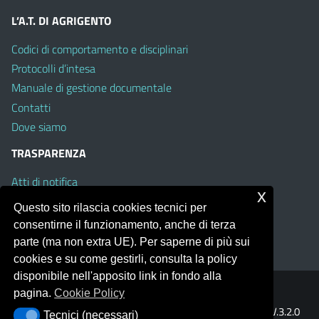
L’A.T. DI AGRIGENTO
Codici di comportamento e disciplinari
Protocolli d’intesa
Manuale di gestione documentale
Contatti
Dove siamo
TRASPARENZA
Atti di notifica
x
Albo on line
Questo sito rilascia cookies tecnici per
Amministrazione Trasparente
consentirne il funzionamento, anche di terza
Obiettivi di Accessibilità
parte (ma non extra UE). Per saperne di più sui
cookies e su come gestirli, consulta la policy
disponibile nell'apposito link in fondo alla
pagina.
Cookie Policy
Portale realizzato con la piattaforma
Argo Web 4.0
Template Italia configurato sul tema accessibile
EduTheme
V.3.2.0
Tecnici (necessari)
Tecnici (necessari)