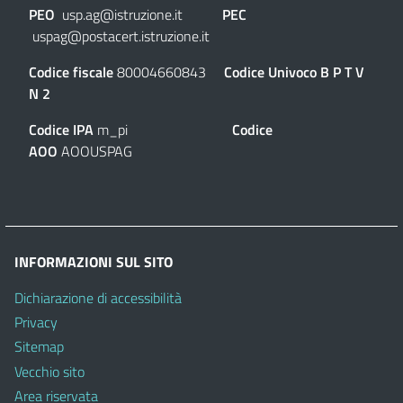
PEO
usp.ag@istruzione.it
PEC
uspag@postacert.istruzione.it
Codice fiscale
80004660843
Codice Univoco
B P T V
N 2
Codice IPA
m_pi
Codice
AOO
AOOUSPAG
INFORMAZIONI SUL SITO
Dichiarazione di accessibilità
Privacy
Sitemap
Vecchio sito
Area riservata