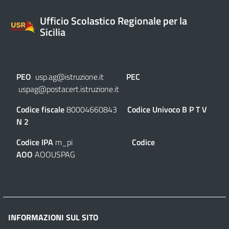
Ufficio Scolastico Regionale per la
Sicilia
PEO
usp.ag@istruzione.it
PEC
uspag@postacert.istruzione.it
Codice fiscale
80004660843
Codice Univoco
B P T V
N 2
Codice IPA
m_pi
Codice
AOO
AOOUSPAG
INFORMAZIONI SUL SITO