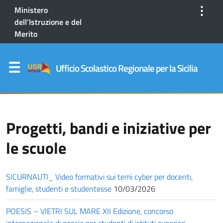
⋮
Ministero
dell'Istruzione e del
Merito
Ufficio Scolastico Regionale per la Sicilia
Progetti, bandi e iniziative per
le scuole
SICURNAUTI_ Video formativi sui temi cyber per docenti,
famiglie, studenti e studentesse
10/03/2026
POESIS – VIETRI SUL MARE XII Edizione, concorso
internazionale di poesia per studenti di istituti superiori