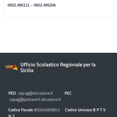
0922.495111 – 0922.495206
Ufficio Scolastico Regionale per la
Sicilia
PEO
usp.ag@istruzione.it
PEC
uspag@postacert.istruzione.it
Codice fiscale
80004660843
Codice Univoco
B P T V
N 2