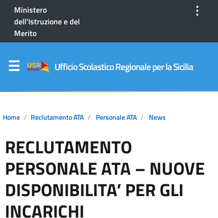
⋮
Ministero
dell'Istruzione e del
Merito
Ufficio Scolastico Regionale per la Sicilia
Home
Reclutamento ATA
Personale ATA
News
RECLUTAMENTO
PERSONALE ATA – NUOVE
DISPONIBILITA’ PER GLI
INCARICHI