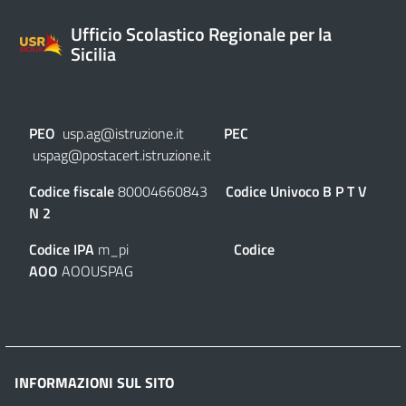
Ufficio Scolastico Regionale per la
Sicilia
PEO
usp.ag@istruzione.it
PEC
uspag@postacert.istruzione.it
Codice fiscale
80004660843
Codice Univoco
B P T V
N 2
Codice IPA
m_pi
Codice
AOO
AOOUSPAG
INFORMAZIONI SUL SITO