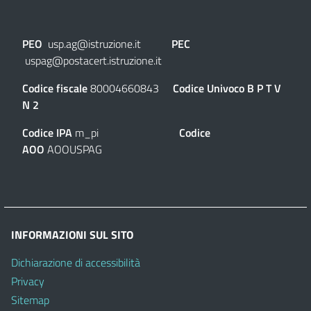
PEO
usp.ag@istruzione.it
PEC
uspag@postacert.istruzione.it
Codice fiscale
80004660843
Codice Univoco
B P T V
N 2
Codice IPA
m_pi
Codice
AOO
AOOUSPAG
INFORMAZIONI SUL SITO
Dichiarazione di accessibilità
Privacy
Sitemap