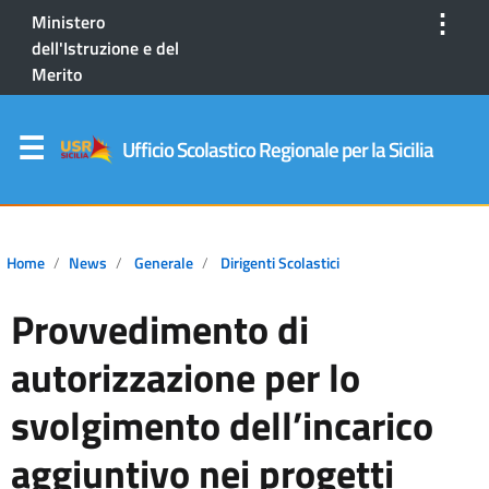
⋮
Ministero
dell'Istruzione e del
Merito
Ufficio Scolastico Regionale per la Sicilia
Home
News
Generale
Dirigenti Scolastici
Provvedimento di
autorizzazione per lo
svolgimento dell’incarico
aggiuntivo nei progetti