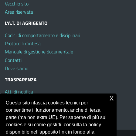
Vecchio sito
Area riservata
L’A.T. DI AGRIGENTO
Codici di comportamento e disciplinari
Protocolli d’intesa
Manuale di gestione documentale
Contatti
Dove siamo
TRASPARENZA
Atti di notifica
x
Albo on line
Questo sito rilascia cookies tecnici per
Amministrazione Trasparente
consentirne il funzionamento, anche di terza
Obiettivi di Accessibilità
parte (ma non extra UE). Per saperne di più sui
cookies e su come gestirli, consulta la policy
disponibile nell'apposito link in fondo alla