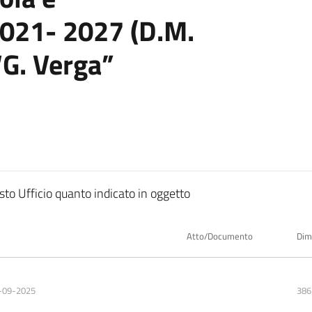
021- 2027 (D.M.
“G. Verga”
sto Ufficio quanto indicato in oggetto
Atto/Documento
Dim
-09-2025
386