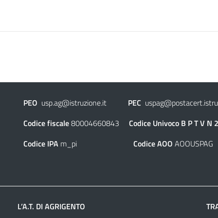
PEO
usp.ag@istruzione.it
PEC
uspag@postacert.istruz
Codice fiscale
80004660843
Codice Univoco
B P T V N 
Codice IPA
m_pi
Codice AOO
AOOUSPAG
L’A.T. DI AGRIGENTO
TR