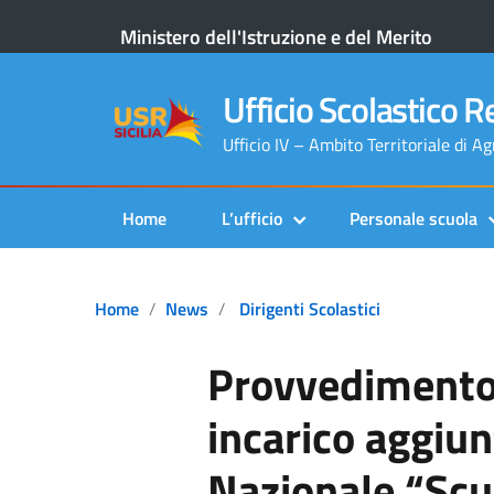
Ministero dell'Istruzione e del Merito
Ufficio Scolastico Re
Ufficio IV – Ambito Territoriale di A
Home
L’ufficio
Personale scuola
Home
News
Dirigenti Scolastici
Provvedimento 
incarico aggiu
Nazionale “Scu