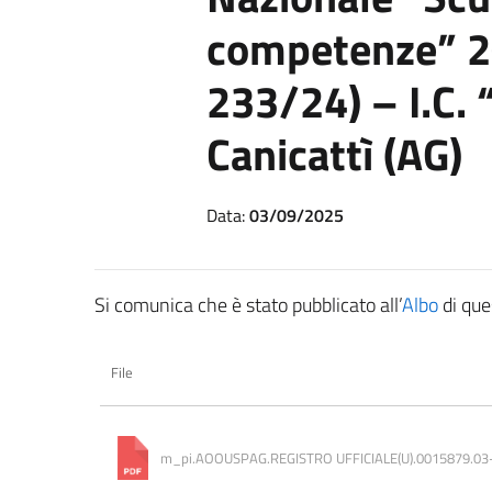
competenze” 2
233/24) – I.C. 
Canicattì (AG)
Data:
03/09/2025
Si comunica che è stato pubblicato all’
Albo
di que
File
m_pi.AOOUSPAG.REGISTRO UFFICIALE(U).0015879.03