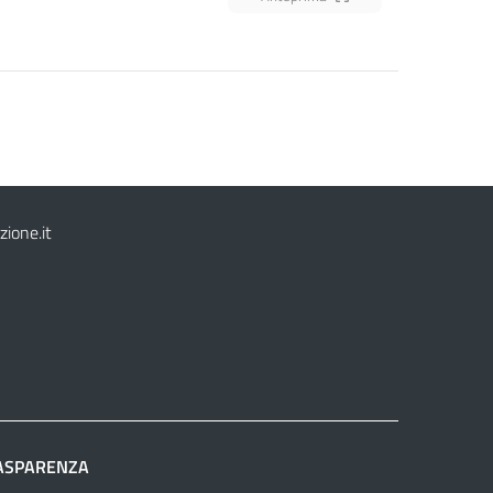
ione.it
2
ASPARENZA