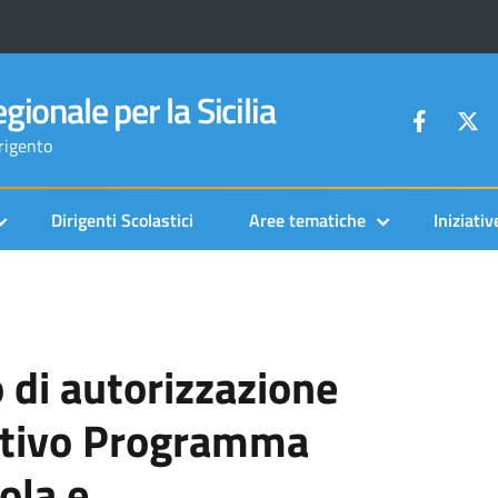
gionale per la Sicilia
grigento
Dirigenti Scolastici
Aree tematiche
Iniziativ
di autorizzazione
ntivo Programma
ola e