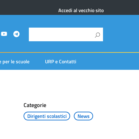
Accedi al vecchio sito
e per le scuole
URP e Contatti
Categorie
Dirigenti scolastici
News