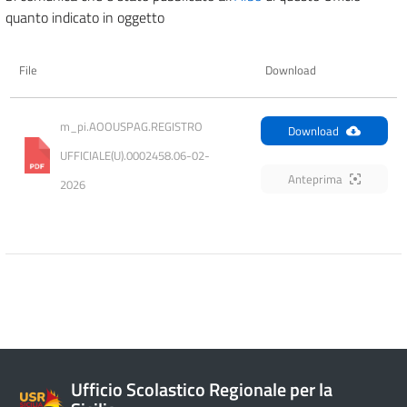
quanto indicato in oggetto
File
Download
m_pi.AOOUSPAG.REGISTRO 
Download
UFFICIALE(U).0002458.06-02-
Anteprima
2026
Ufficio Scolastico Regionale per la