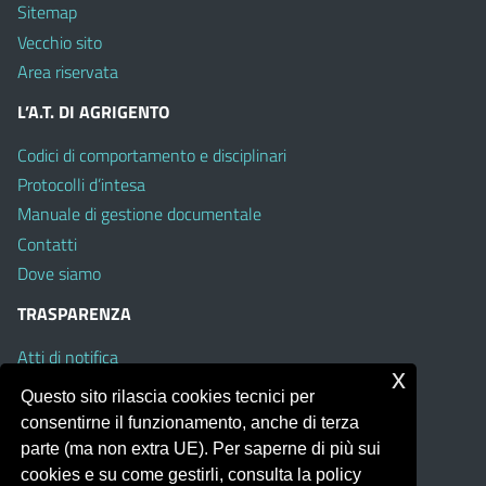
Sitemap
Vecchio sito
Area riservata
L’A.T. DI AGRIGENTO
Codici di comportamento e disciplinari
Protocolli d’intesa
Manuale di gestione documentale
Contatti
Dove siamo
TRASPARENZA
Atti di notifica
x
Albo on line
Questo sito rilascia cookies tecnici per
Amministrazione Trasparente
consentirne il funzionamento, anche di terza
Obiettivi di Accessibilità
parte (ma non extra UE). Per saperne di più sui
cookies e su come gestirli, consulta la policy