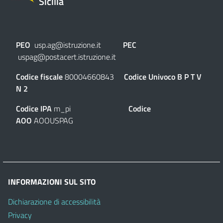
Sicilia
PEO
usp.ag@istruzione.it
PEC
uspag@postacert.istruzione.it
Codice fiscale
80004660843
Codice Univoco
B P T V
N 2
Codice IPA
m_pi
Codice
AOO
AOOUSPAG
INFORMAZIONI SUL SITO
Dichiarazione di accessibilità
Privacy