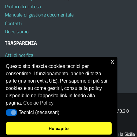
Protocolli d’intesa
Manuale di gestione documentale
Contatti
Dove siamo
TRASPARENZA
Atti di notifica
x
Albo on line
Questo sito rilascia cookies tecnici per
Amministrazione Trasparente
consentirne il funzionamento, anche di terza
Obiettivi di Accessibilità
parte (ma non extra UE). Per saperne di più sui
cookies e su come gestirli, consulta la policy
disponibile nell'apposito link in fondo alla
pagina.
Cookie Policy
Portale realizzato con la piattaforma
Argo Web 4.0
Template Italia configurato sul tema accessibile
EduTheme
V.3.2.0
Tecnici (necessari)
Tecnici (necessari)
(Mizar)
Ho capito
© 2026 Ufficio Scolastico Regionale per la Sicilia