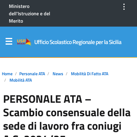
⋮
Ministero
dell'Istruzione e del
Merito
Ufficio Scolastico Regionale per la Sicilia
Home
Personale ATA
News
Mobilità Di Fatto ATA
Mobilità ATA
PERSONALE ATA –
Scambio consensuale della
sede di lavoro fra coniugi