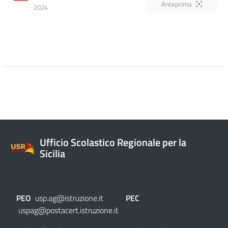
Anteprima
2024
Ufficio Scolastico Regionale per la
Sicilia
PEO
usp.ag@istruzione.it
PEC
uspag@postacert.istruzione.it