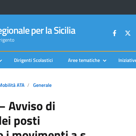
gionale per la Sicilia
grigento
Dirigenti Scolastici
Aree tematiche
Iniziativ
Mobilità ATA
Generale
– Avviso di
ei posti
o i movimenti a.s.