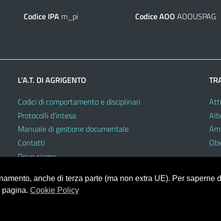
Codice IPA
m_pi
Codice AOO
AOOUSPAG
L’A.T. DI AGRIGENTO
TR
Codici di comportamento e disciplinari
Atti
Protocolli d’intesa
Alb
Manuale di gestione documentale
Amm
Contatti
Obie
Dove siamo
ionamento, anche di terza parte (ma non extra UE). Per saperne di
a pagina.
Cookie Policy
V.3.2.0 (Mizar)
heme