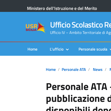
Ministero dell'Istruzione e del Merito
Ufficio Scolastico Re
Ufficio IV – Ambito Territoriale di A
Home
L’ufficio
Personale scuola
Home
Personale ATA
News
Personale ATA 
pubblicazione d
disponibili dop