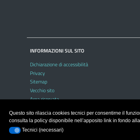
INFORMAZIONI SUL SITO
Dichiarazione di accessibilità
Privacy
Sitemap
Vecchio sito
Area riservata
Questo sito rilascia cookies tecnici per consentirne il funz
consulta la policy disponibile nell'apposito link in fondo all
Portale realizzato con la piattaforma
Argo Web 4.0
Tecnici (necessari)
Tecnici (necessari)
Template Italia configurato sul tema accessibile
EduT