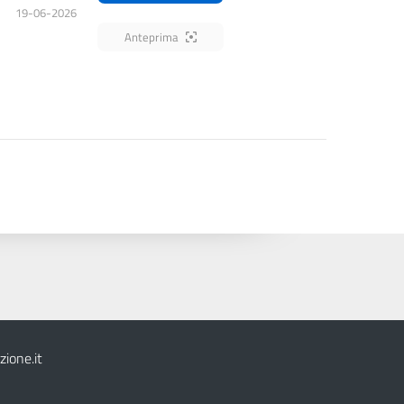
19-06-2026
Anteprima
ione.it
2