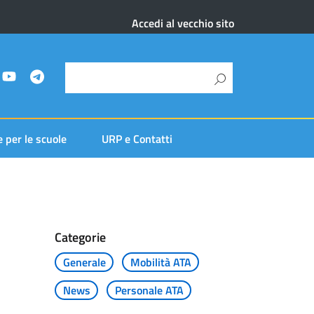
Accedi al vecchio sito
e per le scuole
URP e Contatti
Categorie
Generale
Mobilità ATA
News
Personale ATA