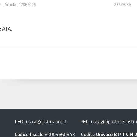
ta'_Scuola_17062026
235.03 KB
e ATA.
PEO
usp.ag@istruzione.it
PEC
uspag@postacert.istruz
Codice fiscale
80004660843
Codice Univoco
B P T V N 