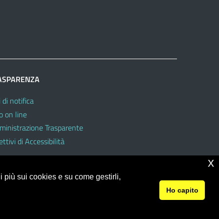
ASPARENZA
 di notifica
o on line
inistrazione Trasparente
ttivi di Accessibilità
x
 più sui cookies e su come gestirli,
Ho capito
© 2026 Ufficio Scolastico Regionale per la Sicilia