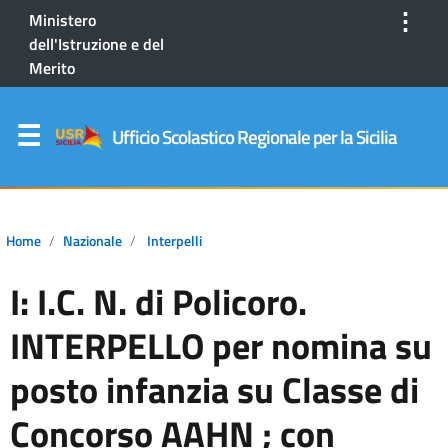
⋮
Ministero
dell'Istruzione e del
Merito
Ufficio Scolastico Regionale per la Sicilia
Home
Nazionale
Interpelli
I: I.C. N. di Policoro.
INTERPELLO per nomina su
posto infanzia su Classe di
Concorso AAHN ; con