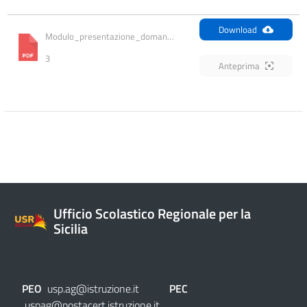
Download
Modulo_presentazione_domanda_supplenza 
3
Anteprima
Ufficio Scolastico Regionale per la
Sicilia
PEO
usp.ag@istruzione.it
PEC
uspag@postacert.istruzione.it