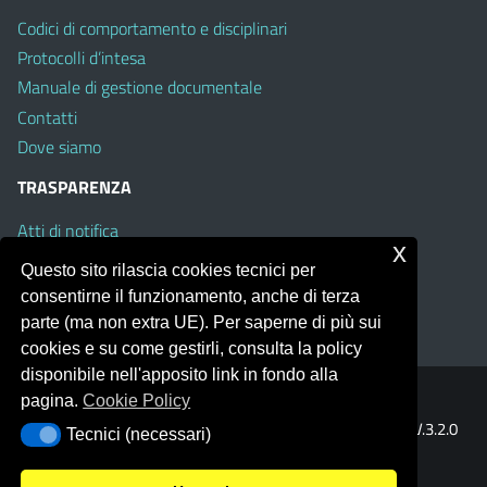
Codici di comportamento e disciplinari
Protocolli d’intesa
Manuale di gestione documentale
Contatti
Dove siamo
TRASPARENZA
Atti di notifica
x
Albo on line
Questo sito rilascia cookies tecnici per
Amministrazione Trasparente
consentirne il funzionamento, anche di terza
Obiettivi di Accessibilità
parte (ma non extra UE). Per saperne di più sui
cookies e su come gestirli, consulta la policy
disponibile nell'apposito link in fondo alla
pagina.
Cookie Policy
Portale realizzato con la piattaforma
Argo Web 4.0
Template Italia configurato sul tema accessibile
EduTheme
V.3.2.0
Tecnici (necessari)
Tecnici (necessari)
(Mizar)