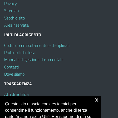
Privacy
Sitemap
Vecchio sito
Area riservata
L’A.T. DI AGRIGENTO
Codici di comportamento e disciplinari
Protocolli d’intesa
Manuale di gestione documentale
Contatti
Dove siamo
TRASPARENZA
Atti di notifica
x
Albo on line
Questo sito rilascia cookies tecnici per
Amministrazione Trasparente
consentirne il funzionamento, anche di terza
Obiettivi di Accessibilità
parte (ma non extra UE). Per saperne di più sui