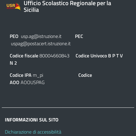
Ufficio Scolastico Regionale per la
Sicilia
PEO
usp.ag@istruzione.it
PEC
uspag@postacert.istruzione.it
Codice fiscale
80004660843
Codice Univoco
B P T V
N 2
Codice IPA
m_pi
Codice
AOO
AOOUSPAG
INFORMAZIONI SUL SITO
Dichiarazione di accessibilità