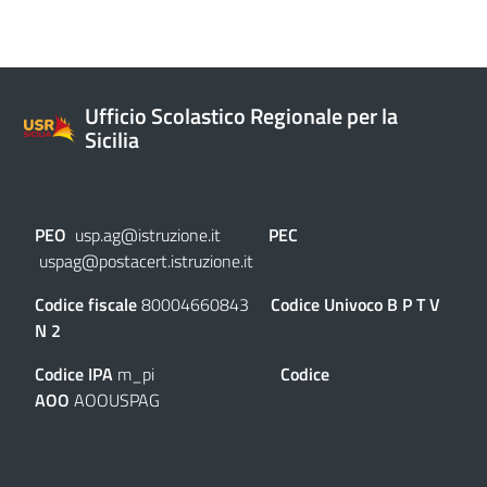
Ufficio Scolastico Regionale per la
Sicilia
PEO
usp.ag@istruzione.it
PEC
uspag@postacert.istruzione.it
Codice fiscale
80004660843
Codice Univoco
B P T V
N 2
Codice IPA
m_pi
Codice
AOO
AOOUSPAG