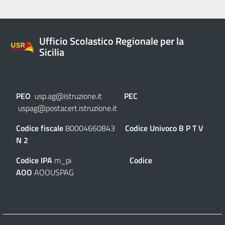
Ufficio Scolastico Regionale per la
Sicilia
PEO
usp.ag@istruzione.it
PEC
uspag@postacert.istruzione.it
Codice fiscale
80004660843
Codice Univoco
B P T V
N 2
Codice IPA
m_pi
Codice
AOO
AOOUSPAG