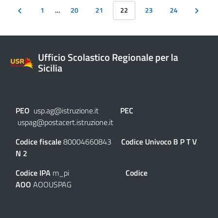
1
…
20
21
22
23
24
Ufficio Scolastico Regionale per la
Sicilia
PEO
usp.ag@istruzione.it
PEC
uspag@postacert.istruzione.it
Codice fiscale
80004660843
Codice Univoco
B P T V
N 2
Codice IPA
m_pi
Codice
AOO
AOOUSPAG