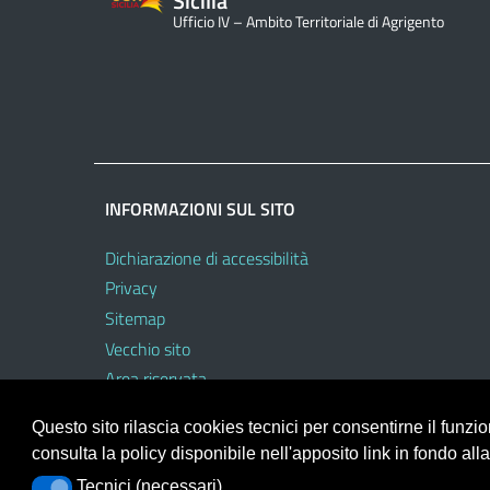
Sicilia
Ufficio IV – Ambito Territoriale di Agrigento
INFORMAZIONI SUL SITO
Dichiarazione di accessibilità
Privacy
Sitemap
Vecchio sito
Area riservata
Questo sito rilascia cookies tecnici per consentirne il funz
consulta la policy disponibile nell'apposito link in fondo all
Portale realizzato con la piattaforma
Argo Web 4.0
Tecnici (necessari)
Tecnici (necessari)