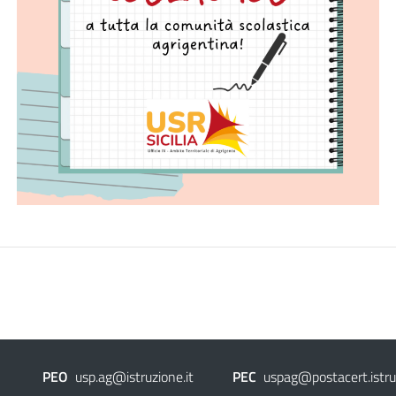
PEO
usp.ag@istruzione.it
PEC
uspag@postacert.istruz