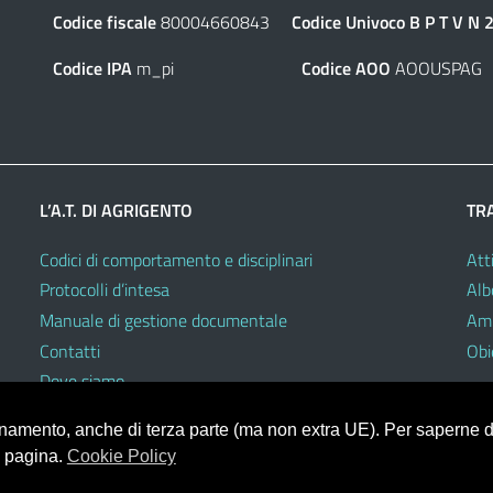
Codice fiscale
80004660843
Codice Univoco
B P T V N 
Codice IPA
m_pi
Codice AOO
AOOUSPAG
L’A.T. DI AGRIGENTO
TR
Codici di comportamento e disciplinari
Atti
Protocolli d’intesa
Alb
Manuale di gestione documentale
Amm
Contatti
Obie
Dove siamo
ionamento, anche di terza parte (ma non extra UE). Per saperne di
a pagina.
Cookie Policy