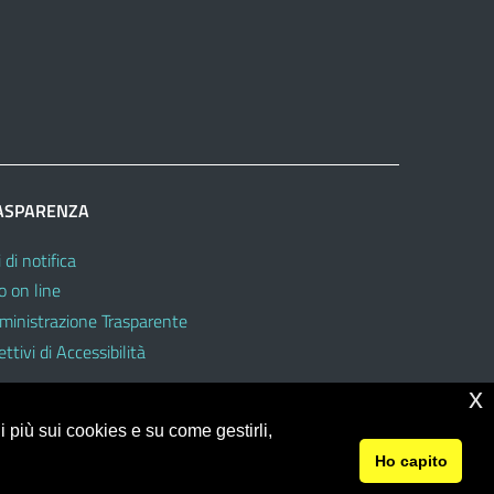
2
ASPARENZA
 di notifica
o on line
inistrazione Trasparente
ttivi di Accessibilità
x
 più sui cookies e su come gestirli,
Ho capito
© 2026 Ufficio Scolastico Regionale per la Sicilia