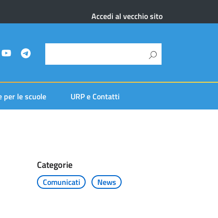
Accedi al vecchio sito
e per le scuole
URP e Contatti
Categorie
Comunicati
News