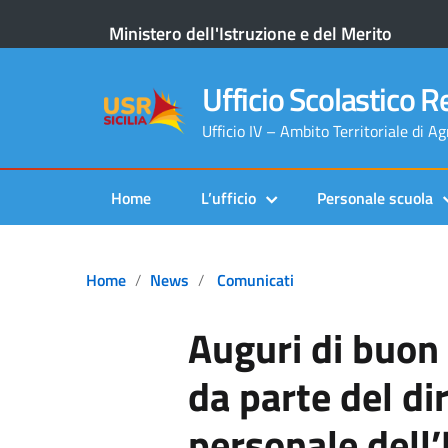
Ministero dell'Istruzione e del Merito
Ufficio Scolastico Re
Ufficio IV – Ambito Territoriale di A
Home
L’ufficio
Personale scuola
Home
News
Comunicati
Auguri di buon
da parte del dir
personale dell’