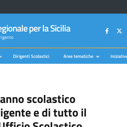
gionale per la Sicilia
grigento
Dirigenti Scolastici
Aree tematiche
Iniziativ
 anno scolastico
igente e di tutto il
Ufficio Scolastico